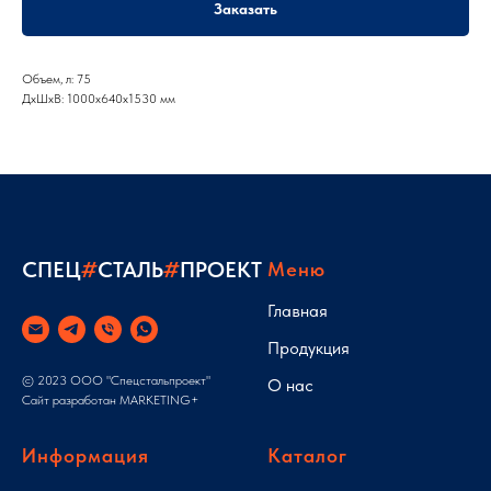
Заказать
Объем, л: 75
ДxШxВ: 1000x640x1530 мм
СПЕЦ
#
СТАЛЬ
#
ПРОЕКТ
Меню
Главная
Продукция
© 2023 ООО "Спецстальпроект"
О нас
Сайт разработан
MARKETING+
Информация
Каталог