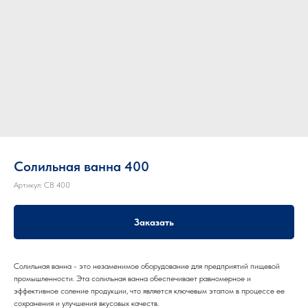
Солильная ванна 400
Артикул:
СВ 400
Заказать
Солильная ванна - это незаменимое оборудование для предприятий пищевой
промышленности. Эта солильная ванна обеспечивает равномерное и
эффективное соление продукции, что является ключевым этапом в процессе ее
сохранения и улучшения вкусовых качеств.