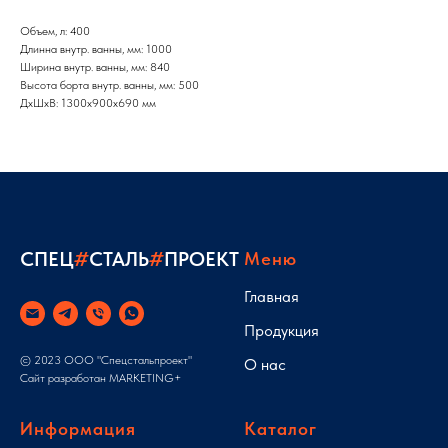
Объем, л: 400
Длинна внутр. ванны, мм: 1000
Ширина внутр. ванны, мм: 840
Высота борта внутр. ванны, мм: 500
ДxШxВ: 1300x900x690 мм
СПЕЦ
#
СТАЛЬ
#
ПРОЕКТ
Меню
Главная
Продукция
© 2023 ООО "Спецстальпроект"
О нас
Сайт разработан
MARKETING+
Информация
Каталог