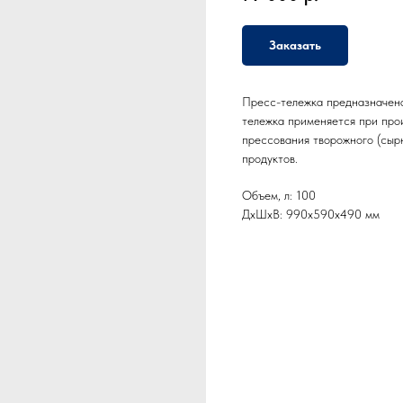
Заказать
Пресс-тележка предназначена
тележка применяется при про
прессования творожного (сырн
продуктов.
Объем, л: 100
ДxШxВ: 990x590x490 мм