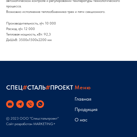
автоматическом контроле и регулировании температуры технологического
процесса.
Возможно исполнение теплообменника трех и пяти секционного.
Производительность, л/ч: 10 000
Расход, л/ч: 12 000
Тепловая мощность, кВт: 92,3
ДxШxВ: 3500x1500x2200 мм
СПЕЦ
#
СТАЛЬ
#
ПРОЕКТ
Меню
Главная
Продукция
© 2023 ООО "Спецстальпроект"
О нас
Сайт разработан
MARKETING+