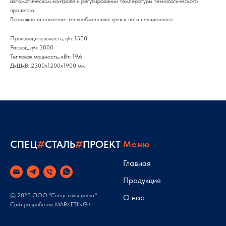
автоматическом контроле и регулировании температуры технологического
процесса.
Возможно исполнение теплообменника трех и пяти секционного.
Производительность, л/ч: 1500
Расход, л/ч: 3000
Тепловая мощность, кВт: 19,6
ДxШxВ: 2300x1200x1900 мм
СПЕЦ
#
СТАЛЬ
#
ПРОЕКТ
Меню
Главная
Продукция
© 2023 ООО "Спецстальпроект"
О нас
Сайт разработан
MARKETING+