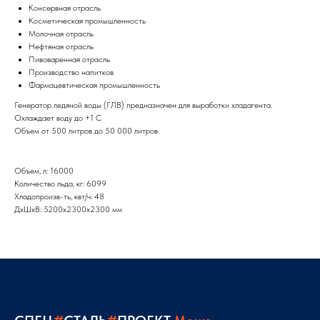
Консервная отрасль
Косметическая промышленность
Молочная отрасль
Нефтяная отрасль
Пивоваренная отрасль
Производство напитков
Фармацевтическая промышленность
Генератор ледяной воды (ГЛВ) предназначен для выработки хладагента.
Охлаждает воду до +1 С
Объем от 500 литров до 50 000 литров.
Объем, л: 16000
Количество льда, кг: 6099
Хладопроизв-ть, квт/ч: 48
ДxШxВ: 5200x2300x2300 мм