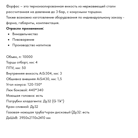
Форфас – это термоизолированная емкость из нержавеющей стали
рассчитанная на давление до 3 бар, с конусными торцами.
Также возможно изготовление оборудования по индивидуальному заказу -
форма, габариты, комплектация.
Отрасли применения:
Винодельчество
Пивоварение
Производство напитков
Объем, л: 10000
Торцы отборт, мм: 4
ППУ, мм: 50
Внутренняя емкость AiSi304, мм: 3
Обшивка внешняя AiSi430, мм: 1,5
Угол конуса: 120-150°
Люк боковой: 440*340
Моющая головка: есть
Патрубки хладагента: Ду32 (G 1¼")
Кран сливной: Ду32
Газовая-моющая труба+кран дисковый (Ду32: есть
ДxШxВ: 3950x2110x2410 мм