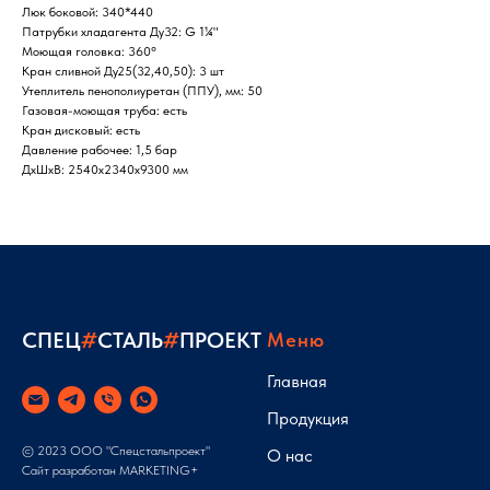
Люк боковой: 340*440
Патрубки хладагента Ду32: G 1¼"
Моющая головка: 360°
Кран сливной Ду25(32,40,50): 3 шт
Утеплитель пенополиуретан (ППУ), мм: 50
Газовая-моющая труба: есть
Кран дисковый: есть
Давление рабочее: 1,5 бар
ДxШxВ: 2540x2340x9300 мм
СПЕЦ
#
СТАЛЬ
#
ПРОЕКТ
Меню
Главная
Продукция
© 2023 ООО "Спецстальпроект"
О нас
Сайт разработан
MARKETING+