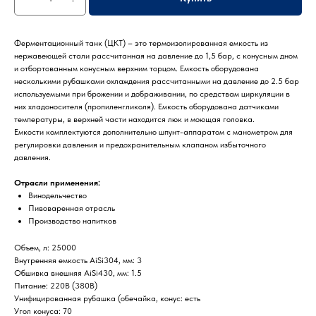
Ферментационный танк (ЦКТ) – это термоизолированная емкость из
нержавеющей стали рассчитанная на давление до 1,5 бар, с конусным дном
и отбортованным конусным верхним торцом. Емкость оборудована
несколькими рубашками охлаждения рассчитанными на давление до 2.5 бар
используемыми при брожении и дображивании, по средствам циркуляции в
них хладоносителя (пропиленгликоля). Емкость оборудована датчиками
температуры, в верхней части находится люк и моющая головка.
Емкости комплектуются дополнительно шпунт-аппаратом с манометром для
регулировки давления и предохранительным клапаном избыточного
давления.
Отрасли применения:
Винодельчество
Пивоваренная отрасль
Производство напитков
Объем, л: 25000
Внутренняя емкость AiSi304, мм: 3
Обшивка внешняя AiSi430, мм: 1.5
Питание: 220В (380В)
Унифицированная рубашка (обечайка, конус: есть
Угол конуса: 70