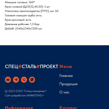
Моющая головка: 360°
Кран сливной Ду25(32,40,50): 3 шт
Утеплитель пенополиуретан (ППУ), мм: 50
Газовая-моющая труба: есть
Кран дисковый: есть
Давление рабочее: 1,5 бар
ДxШxВ: 2540x2340x7200 мм
СПЕЦ
#
СТАЛЬ
#
ПРОЕКТ
Меню
Главная
Продукция
© 2023 ООО "Спецстальпроект"
О нас
Сайт разработан
MARKETING+
Информация
Каталог