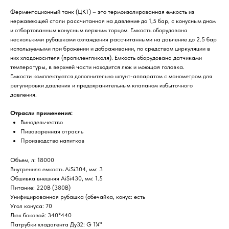
Ферментационный танк (ЦКТ) – это термоизолированная емкость из
нержавеющей стали рассчитанная на давление до 1,5 бар, с конусным дном
и отбортованным конусным верхним торцом. Емкость оборудована
несколькими рубашками охлаждения рассчитанными на давление до 2.5 бар
используемыми при брожении и дображивании, по средствам циркуляции в
них хладоносителя (пропиленгликоля). Емкость оборудована датчиками
температуры, в верхней части находится люк и моющая головка.
Емкости комплектуются дополнительно шпунт-аппаратом с манометром для
регулировки давления и предохранительным клапаном избыточного
давления.
Отрасли применения:
Винодельчество
Пивоваренная отрасль
Производство напитков
Объем, л: 18000
Внутренняя емкость AiSi304, мм: 3
Обшивка внешняя AiSi430, мм: 1.5
Питание: 220В (380В)
Унифицированная рубашка (обечайка, конус: есть
Угол конуса: 70
Люк боковой: 340*440
Патрубки хладагента Ду32: G 1¼"