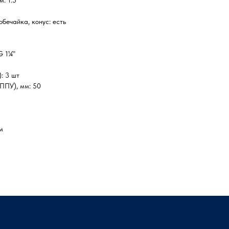
бечайка, конус: есть
G 1¼"
: 3 шт
(ППУ), мм: 50
м