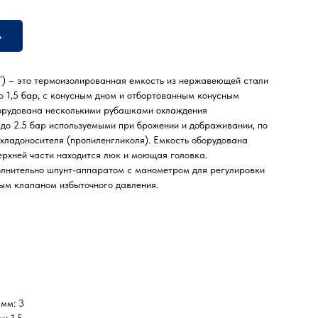
ь
) – это термоизолированная емкость из нержавеющей стали
о 1,5 бар, с конусным дном и отбортованным конусным
борудована несколькими рубашками охлаждения
до 2.5 бар используемыми при брожении и дображивании, по
 хладоносителя (пропиленгликоля). Емкость оборудована
ерхней части находится люк и моющая головка.
олнительно шпунт-аппаратом с манометром для регулировки
ым клапаном избыточного давления.
 мм: 3
: 1.5