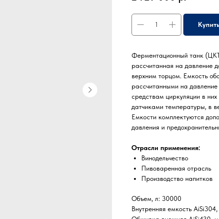
Купит
Ферментационный танк (ЦКТ
рассчитанная на давление д
верхним торцом. Емкость о
рассчитанными на давление 
средствам циркуляции в них
датчиками температуры, в в
Емкости комплектуются доп
давления и предохранительн
Отрасли применения:
Винодельчество
Пивоваренная отрасль
Производство напитков
Объем, л: 30000
Внутренняя емкость AiSi304,
Обшивка внешняя AiSi430, мм